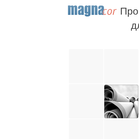
Про
д