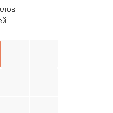
алов
ей