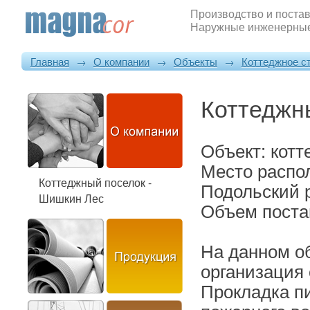
Производство и постав
Наружные инженерные
Главная
→
О компании
→
Объекты
→
Коттеджное с
Коттеджн
Объект: котт
Место распо
Коттеджный поселок -
Подольский 
Шишкин Лес
Объем постав
На данном о
организация
Прокладка пи