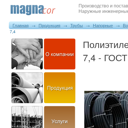
Производство и постав
Наружные инженерные
Главная
→
Продукция
→
Трубы
→
Напорные
→
Во
7,4
Полиэтил
7,4 - ГОС