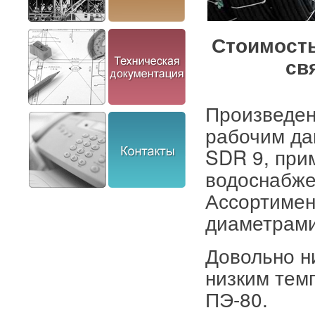
Стоимость
св
Произведен
рабочим да
SDR 9, при
водоснабж
Ассортимен
диаметрами:
Довольно ни
низким темп
ПЭ-80.