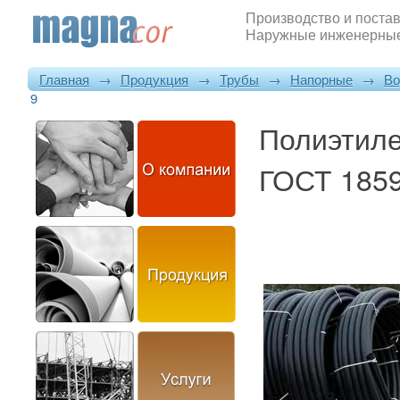
Производство и постав
Наружные инженерные
Главная
→
Продукция
→
Трубы
→
Напорные
→
Во
9
Полиэтил
ГОСТ 185